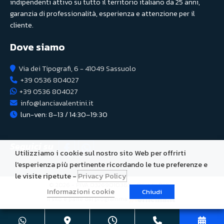
indipendenti attivo su tutto il territorio italiano da 25 anni,
garanzia di professionalità, esperienza e attenzione per il
cliente.
Dove siamo
Via dei Tipografi, 6 - 41049 Sassuolo
+39 0536 804027
+39 0536 804027
info@lanciavalentini.it
lun-ven: 8–13 / 14:30–19:30
Seguici su
Utilizziamo i cookie sul nostro sito Web per offrirti
l'esperienza più pertinente ricordando le tue preferenze e
le visite ripetute -
Privacy Policy
© 2026 - P.IVA 03269010363 -
Privacy Policy
Informazioni cookie
Chiudi
Il sito è parte del programma