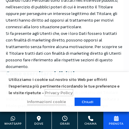
Quando i Dati Personali sono trattati nell’interesse pubblico,
nell’esercizio di pubblici poteri di cui è investito il Titolare
oppure per perseguire un interesse legittimo del Titolare, gli
Utenti hanno diritto ad opporsi al trattamento per motivi
connessi alla loro situazione particolare.
Si fa presente agli Utenti che, ove i loro Dati fossero trattati
con finalità di marketing diretto, possono opporsi al
trattamento senza fornire alcuna motivazione. Per scoprire se
il Titolare tratti dati con finalità di marketing diretto gli Utenti
possono fare riferimento alle rispettive sezioni di questo
documento.
Come esercitare i diritti
Utilizziamo i cookie sul nostro sito Web per offrirti
Per esercitare i diritti dell’Utente, gli Utenti possono
l'esperienza più pertinente ricordando le tue preferenze e
indirizzare una richiesta agli estremi di contatto del Titolare
le visite ripetute -
Privacy Policy
indicati in questo documento. Le richieste sono depositate a
Informazioni cookie
Chiudi
titolo gratuito e evase dal Titolare nel più breve tempo
possibile, in ogni caso entro un mese.
Ulteriori informazioni sul
WHATSAPP
DOVE
ORARI
CHIAMA
PRENOTA
trattamento